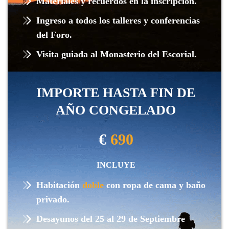
Materiales y recuerdos en la inscripción.
Ingreso a todos los talleres y conferencias
del Foro.
Visita guiada al Monasterio del Escorial.
IMPORTE HASTA FIN DE
AÑO CONGELADO
€
690
INCLUYE
Habitación
doble
con ropa de cama y baño
privado.
Desayunos del 25 al 29 de Septiembre