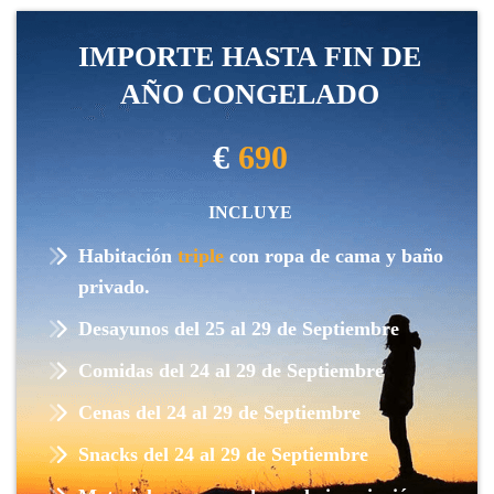
IMPORTE HASTA FIN DE
AÑO CONGELADO
€
690
INCLUYE
Habitación
triple
con ropa de cama y baño
privado.
Desayunos del 25 al 29 de Septiembre
Comidas del 24 al 29 de Septiembre
Cenas del 24 al 29 de Septiembre
Snacks del 24 al 29 de Septiembre