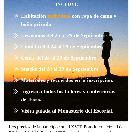
INCLUYE
Habitación
individual
con ropa de cama y
baño privado.
Desayunos del 25 al 29 de Septiembre
Comidas del 24 al 29 de Septiembre
Cenas del 24 al 29 de Septiembre
Snacks del 24 al 29 de Septiembre
Materiales y recuerdos en la inscripción.
Ingreso a todos los talleres y conferencias
del Foro.
Visita guiada al Monasterio del Escorial.
Los precios de la participación al XVIII Foro Internacional de