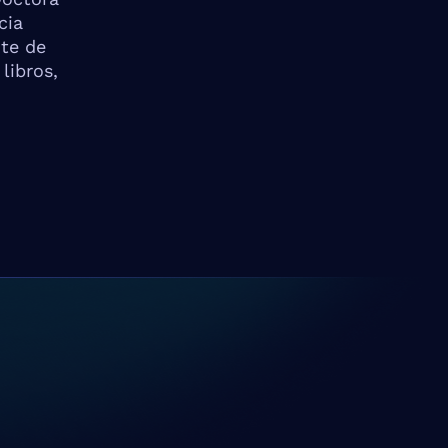
cia
nte de
libros,