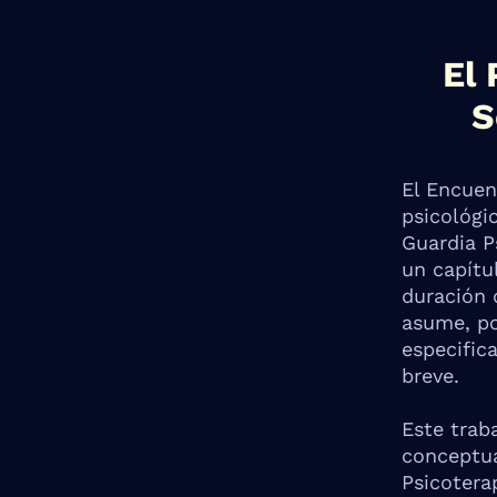
El 
S
El Encuen
psicológic
Guardia P
un capítu
duración 
asume, por
especifica
breve.
Este trab
conceptua
Psicotera