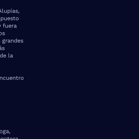
Alupias,
ropuesto
y fuera
os
s grandes
ás
de la
encuentro
loga,
Doctora