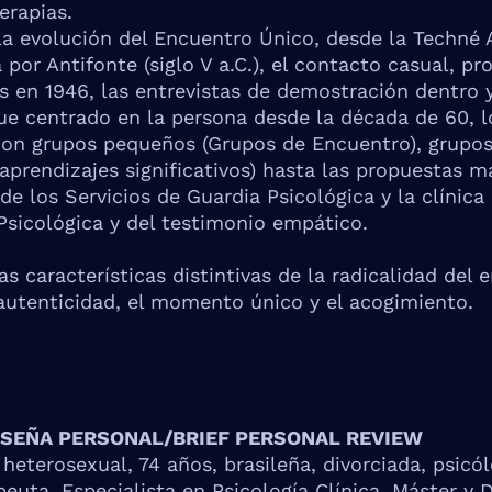
erapias.
la evolución del Encuentro Único, desde la Techné 
 por Antifonte (siglo V a.C.), el contacto casual, p
s en 1946, las entrevistas de demostración dentro 
ue centrado en la persona desde la década de 60, l
con grupos pequeños (Grupos de Encuentro), grupo
 aprendizajes significativos) hasta las propuestas m
de los Servicios de Guardia Psicológica y la clínica 
Psicológica y del testimonio empático.
as características distintivas de la radicalidad del 
 autenticidad, el momento único y el acogimiento.
ESEÑA PERSONAL/BRIEF PERSONAL REVIEW
 heterosexual, 74 años, brasileña, divorciada, psicó
peuta, Especialista en Psicología Clínica, Máster y 