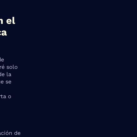
n el
ca
de
ré solo
de la
ue se
rta o
ación de