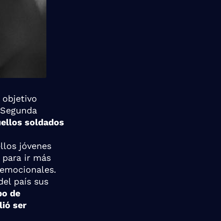
 objetivo
a Segunda
uellos soldados
llos jóvenes
 para ir más
s emocionales.
del país sus
po de
lió ser