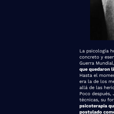
La psicología h
concreto y esen
Guerra Mundial
que quedaron l
Hasta el moment
era la de los m
allá de las heri
Poco después, J
técnicas, su fo
psicoterapia qu
postulado como