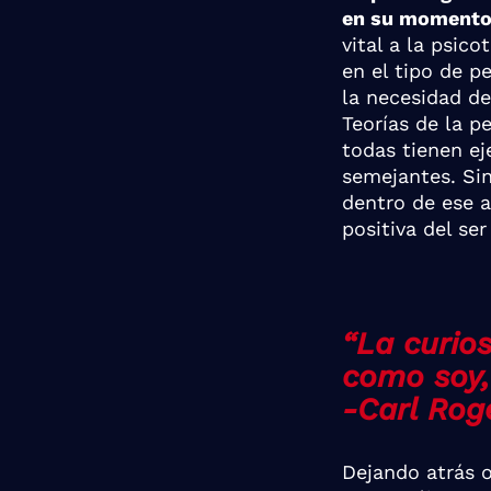
en su momento 
vital a la psi
en el tipo de p
la necesidad d
Teorías de la p
todas tienen e
semejantes. Si
dentro de ese a
positiva del se
“La curio
como soy,
-Carl Rog
Dejando atrás o