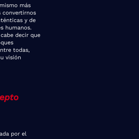
timismo más
 convertirnos
ténticas y de
res humanos.
 cabe decir que
oques
ntre todas,
u visión
cepto
ada por el