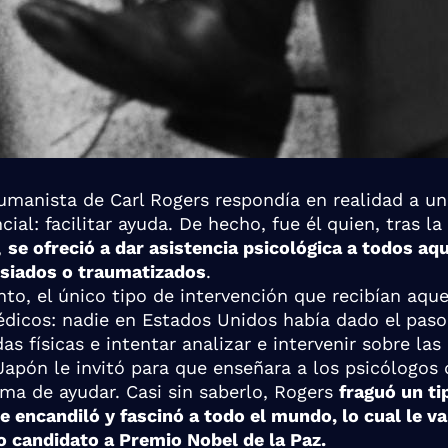
umanista de Carl Rogers respondía en realidad a un
cial: facilitar ayuda. De hecho, fue él quien, tras l
,
se ofreció a dar asistencia psicológica a todos aq
isiados o traumatizados
.
o, el único tipo de intervención que recibían aque
édicos: nadie en Estados Unidos había dado el paso
das físicas e intentar analizar e intervenir sobre la
apón le invitó para que enseñara a los psicólogos 
rma de ayudar. Casi sin saberlo, Rogers
fraguó un ti
e encandiló y fascinó a todo el mundo, lo cual le va
 candidato a Premio Nobel de la Paz.